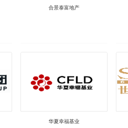
合景泰富地产
华夏幸福基业