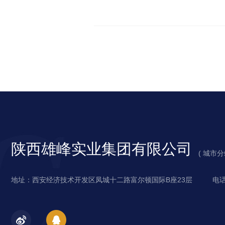
陕西雄峰实业集团有限公司
城
( 城市
陕
市
地址：西安经济技术开发区凤城十二路富尔顿国际B座23层
电话
西
分
西
站
安