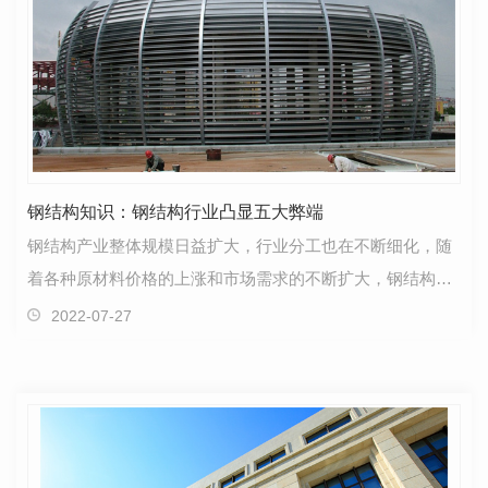
钢结构知识：钢结构行业凸显五大弊端
钢结构产业整体规模日益扩大，行业分工也在不断细化，随
着各种原材料价格的上涨和市场需求的不断扩大，钢结构行
业市场竞争更加激烈，行业凸显五大弊端，不少企业步…
2022-07-27