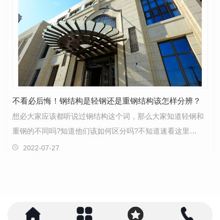
不看必后悔！钢结构是轻钢还是重钢结构该怎样分辨？
想必大家应该都听说过钢结构这个词，那么大家知道轻钢和
重钢的不同吗?知道他们该如何区分吗?不知道速看这里
哦! 轻钢结构是一种年轻而极具生命力的钢结构体系…
2022-07-27