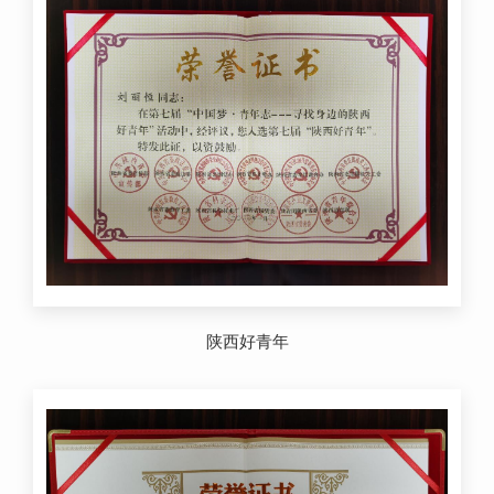
陕西好青年