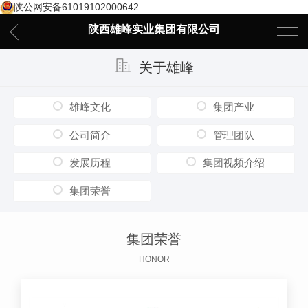
陕公网安备61019102000642
陕西雄峰实业集团有限公司
关于雄峰
雄峰文化
集团产业
公司简介
管理团队
发展历程
集团视频介绍
集团荣誉
集团荣誉
HONOR