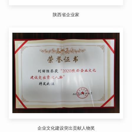
陕西省企业家
企业文化建设突出贡献人物奖