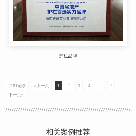
护栏品牌
共61记录
«上一页
1
2
3
4
...
7
下一页»
相关案例推荐