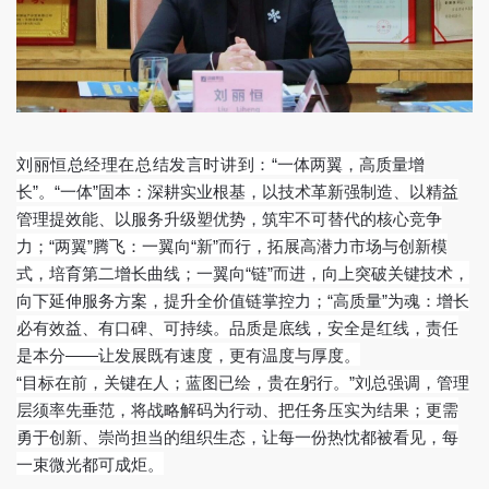
刘丽恒总经理在总结发言时讲到：
“一体两翼，高质量增
长”。“一体”固本：深耕实业根基，以技术革新强制造、以精益
管理提效能、以服务升级塑优势，筑牢不可替代的核心竞争
力；“两翼”腾飞：一翼向“新”而行，拓展高潜力市场与创新模
式，培育第二增长曲线；一翼向“链”而进，向上突破关键技术，
向下延伸服务方案，提升全价值链掌控力；“高质量”为魂：增长
必有效益、有口碑、可持续。品质是底线，安全是红线，责任
是本分——让发展既有速度，更有温度与厚度。
“目标在前，关键在人；蓝图已绘，贵在躬行。”刘总强调，管理
层须率先垂范，将战略解码为行动、把任务压实为结果；更需
勇于创新、崇尚担当的组织生态，让每一份热忱都被看见，每
一束微光都可成炬。