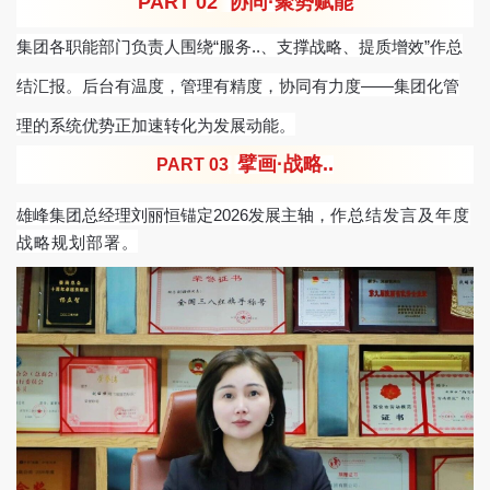
PART 0
2
协同
·聚势赋能
集团各职能部门负责人围绕
“服务..、支撑战略、提质增效”作总
结汇报。后台有温度，管理有精度，协同有力度——集团化管
理的系统优势正加速转化为发展动能。
擘画
·战略..
PART 03
雄峰集团
总经理
刘丽恒
锚定
2026发展主轴，
作总结发言及年度
战略规划部署
。