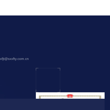
jt@sxxfty.com.cn