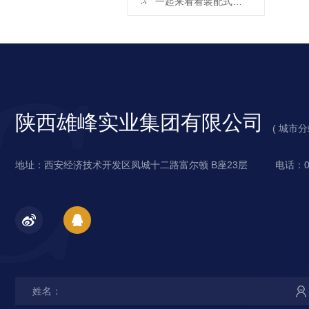
一起来看看装配式房屋的特点有哪些呢？
陕西雄峰实业集团有限公司
城
( 城市
陕
市
地址：西安经济技术开发区凤城十二路富尔顿 B座23层
电话：02
西
分
西
站
安